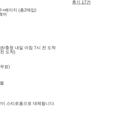
후기 17건
우+베이지 (총2매입)
웨어
도권/충청 내일 아침 7시 전 도착
 전 도착)
 무료)
엘
장이 스티로폼으로 대체됩니다.