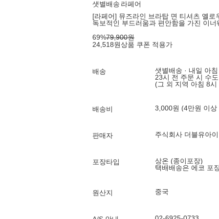
샛별배송
라페어
[라페어] 뮤즈라인 브라탑 면 티셔츠 옐로
독보적인 부드러움과 편안함을 가진 이너
69
%
79,900
원
24,518
원
상품 쿠폰 적용가
샛별배송 · 내일 아침
배송
23시 전 주문 시 수
(그 외 지역 아침 8시
3,000원 (4만원 이상
배송비
주식회사 더블유아이
판매자
상온 (종이포장)
포장타입
택배배송은 에코 포
중국
원산지
02-6925-0733