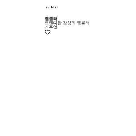
엠블러
트렌디한 감성의 엠블러
캐주얼