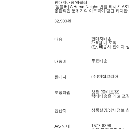
판매자배송
엠블러
[엠블러] A Horse Neighs 반팔 티셔츠 AS
몽환적인 분위기의 아트웍이 담긴 키치한
32,900
원
판매자배송
배송
2~5일 내 도착
(단, 배송사·판매자 
무료배송
배송비
(주)미첼코리아
판매자
상온 (종이포장)
포장타입
택배배송은 에코 포
상품설명/상세정보 
원산지
1577-8398
A/S 안내