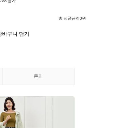
A/S 불가
총 상품금액
0
원
장바구니 담기
문의