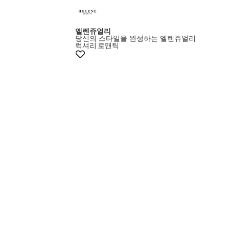
엘렌쥬얼리
당신의 스타일을 완성하는 엘렌쥬얼리
럭셔리
로맨틱