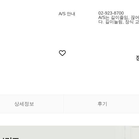
02-923-8700
A/S 안내
A/S는 길이줄임, 끊
다. 길이늘림, 장식 
상세정보
후기