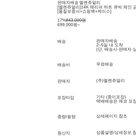
판매자배송
엘렌쥬얼리
[엘렌쥬얼리]14K 체리쉬 하트 큐빅 체인 
[품질보증서+쇼핑백+케이스]
17
%
843,000
원
699,000
원
~
판매자배송
배송
2~5일 내 도착
(단, 배송사·판매자 
무료배송
배송비
(주)엘렌쥬얼리
판매자
기타 (종이포장)
포장타입
택배배송은 에코 포
상세페이지 참조
중량/용량
상품설명/상세정보 
원산지