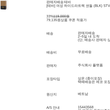
판매자배송
테바
[테바] 여성 하이드라트렉 샌들 (BLK) STVF
33
%
119,000
원
79,135
원
상품 쿠폰 적용가
판매자배송
배송
2~5일 내 도착
(단, 배송사·판매자 
무료배송
배송비
주식회사 플랫폼
판매자
상온 (종이포장)
포장타입
택배배송은 에코 포
베트남
원산지
15443568
A/S 안내