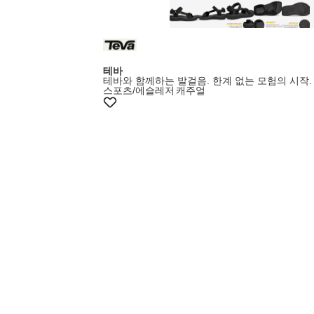
테바
테바와 함께하는 발걸음. 한계 없는 모험의 시작.
스포츠/에슬레저
캐주얼