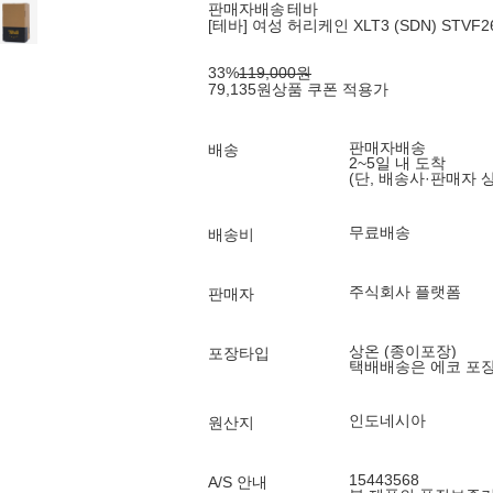
판매자배송
테바
[테바] 여성 허리케인 XLT3 (SDN) STVF2
33
%
119,000
원
79,135
원
상품 쿠폰 적용가
판매자배송
배송
2~5일 내 도착
(단, 배송사·판매자 
무료배송
배송비
주식회사 플랫폼
판매자
상온 (종이포장)
포장타입
택배배송은 에코 포
인도네시아
원산지
15443568
A/S 안내