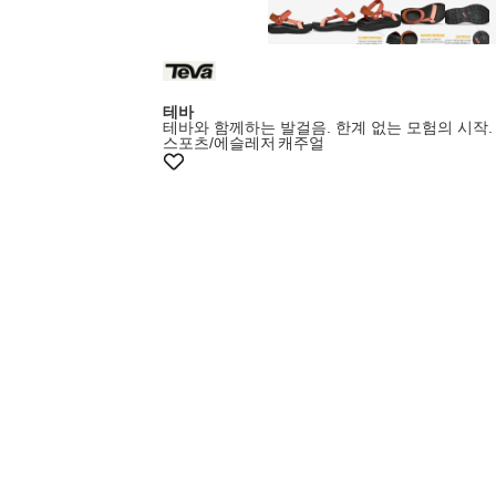
테바
테바와 함께하는 발걸음. 한계 없는 모험의 시작.
스포츠/에슬레저
캐주얼