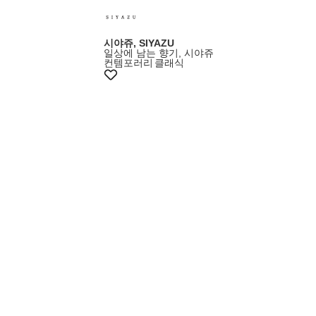
시야쥬, SIYAZU
일상에 남는 향기, 시야쥬
컨템포러리
클래식