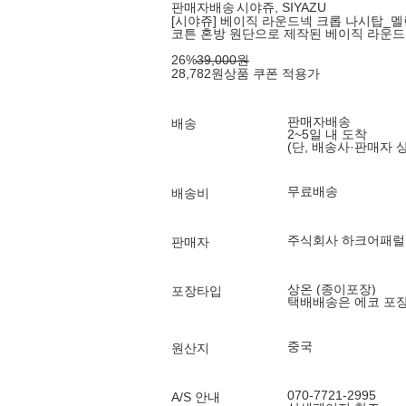
판매자배송
시야쥬, SIYAZU
[시야쥬] 베이직 라운드넥 크롭 나시탑_멜란지
코튼 혼방 원단으로 제작된 베이직 라운드
26
%
39,000
원
28,782
원
상품 쿠폰 적용가
판매자배송
배송
2~5일 내 도착
(단, 배송사·판매자 
무료배송
배송비
주식회사 하크어패럴
판매자
상온 (종이포장)
포장타입
택배배송은 에코 포
중국
원산지
070-7721-2995
A/S 안내