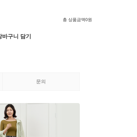
총 상품금액
0
원
장바구니 담기
문의