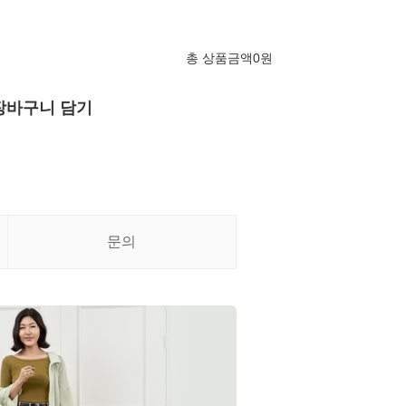
총 상품금액
0
원
장바구니 담기
문의