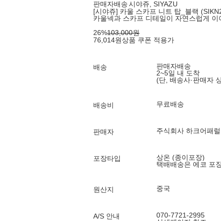
판매자배송
시야쥬, SIYAZU
[시야쥬] 카울 스카프 니트 탑_블랙 (SIKN2
카울넥과 스카프 디테일이 자연스럽게 이
26
%
103,000
원
76,014
원
상품 쿠폰 적용가
판매자배송
배송
2~5일 내 도착
(단, 배송사·판매자 
무료배송
배송비
주식회사 하크어패럴
판매자
상온 (종이포장)
포장타입
택배배송은 에코 포
중국
원산지
070-7721-2995
A/S 안내