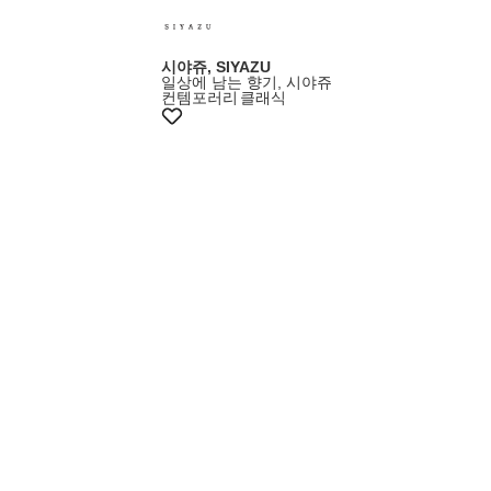
시야쥬, SIYAZU
일상에 남는 향기, 시야쥬
컨템포러리
클래식