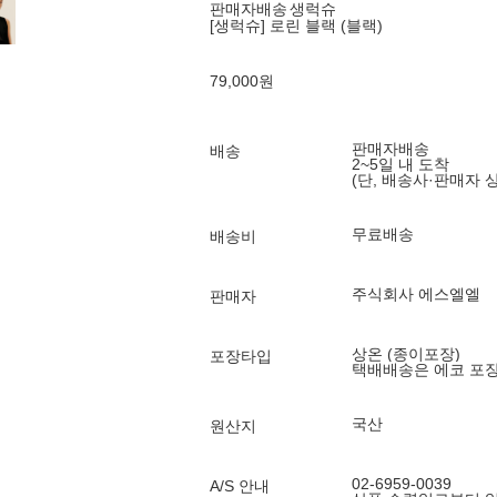
판매자배송
생럭슈
[생럭슈] 로린 블랙 (블랙)
79,000
원
판매자배송
배송
2~5일 내 도착
(단, 배송사·판매자 
무료배송
배송비
주식회사 에스엘엘
판매자
상온 (종이포장)
포장타입
택배배송은 에코 포
국산
원산지
02-6959-0039
A/S 안내