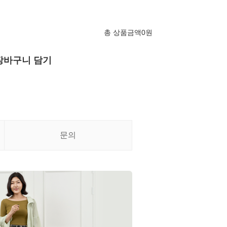
총 상품금액
0
원
장바구니 담기
문의