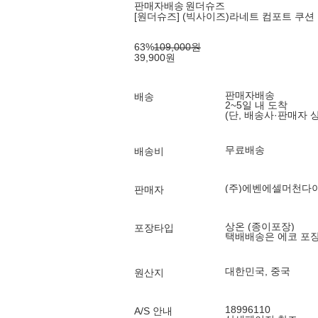
판매자배송
원더슈즈
[원더슈즈] (빅사이즈)라네트 컴포트 쿠션 
63
%
109,000
원
39,900
원
판매자배송
배송
2~5일 내 도착
(단, 배송사·판매자 
무료배송
배송비
(주)에벤에셀머천다
판매자
상온 (종이포장)
포장타입
택배배송은 에코 포
대한민국, 중국
원산지
18996110
A/S 안내