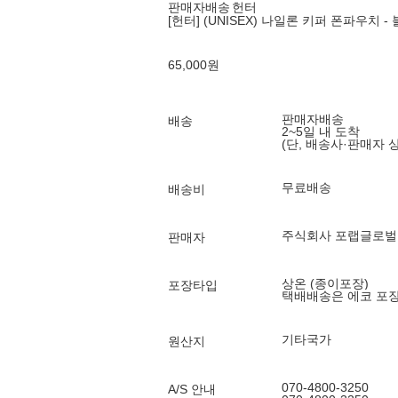
판매자배송
헌터
[헌터] (UNISEX) 나일론 키퍼 폰파우치 - 
65,000
원
판매자배송
배송
2~5일 내 도착
(단, 배송사·판매자 
무료배송
배송비
주식회사 포랩글로벌
판매자
상온 (종이포장)
포장타입
택배배송은 에코 포
기타국가
원산지
070-4800-3250
A/S 안내