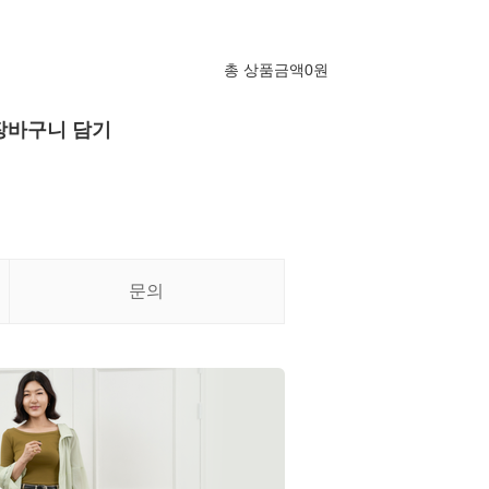
총 상품금액
0
원
장바구니 담기
문의