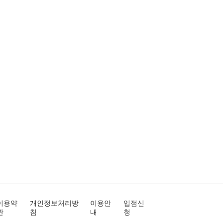
이용약
개인정보처리방
이용안
입점신
관
침
내
청