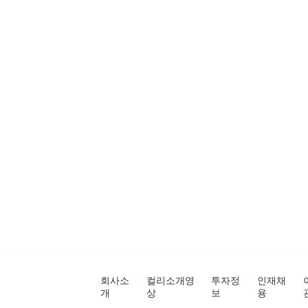
회사소
컬리소개영
투자정
인재채
개
상
보
용