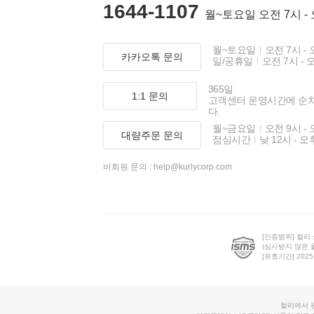
1644-1107
월~토요일 오전 7시 -
월~토요일
오전 7시 - 
카카오톡 문의
일/공휴일
오전 7시 - 
365일
1:1 문의
고객센터 운영시간에 순
다.
월~금요일
오전 9시 - 
대량주문 문의
점심시간
낮 12시 - 오
비회원 문의 :
help@kurlycorp.com
[인증범위] 컬리
(심사받지 않은 
[유효기간] 2025.0
컬리에서 