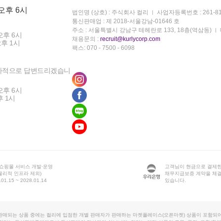
 오후 6시
법인명 (상호) : 주식회사 컬리
사업자등록번호 : 261-81
통신판매업 : 제 2018-서울강남-01646 호
주소 : 서울특별시 강남구 테헤란로 133, 18층(역삼동)
오후 6시
채용문의 :
recruit@kurlycorp.com
오후 1시
팩스: 070 - 7500 - 6098
차적으로 답변드리겠습니
오후 6시
후 1시
 쇼핑몰 서비스 개발·운영
고객님이 현금으로 결제한
물리적 인프라 제외)
채무지급보증 계약을 체
1.15 ~ 2028.01.14
있습니다.
판매되는 상품 중에는 컬리에 입점한 개별 판매자가 판매하는 마켓플레이스(오픈마켓) 상품이 포함되어