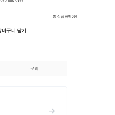
080-880-0166
총 상품금액
0
원
장바구니 담기
문의