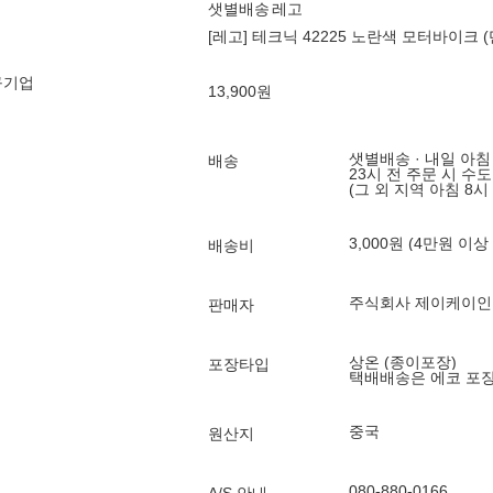
샛별배송
레고
[레고] 테크닉 42225 노란색 모터바이크 (
구기업
13,900
원
샛별배송 · 내일 아침
배송
23시 전 주문 시 수
(그 외 지역 아침 8시
3,000원 (4만원 이상
배송비
주식회사 제이케이
판매자
상온 (종이포장)
포장타입
택배배송은 에코 포
중국
원산지
080-880-0166