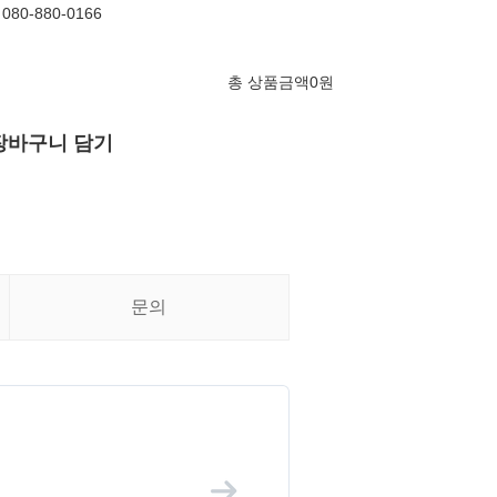
080-880-0166
총 상품금액
0
원
장바구니 담기
문의