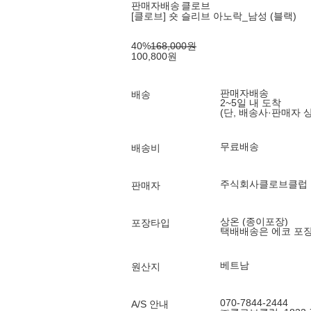
판매자배송
클로브
[클로브] 숏 슬리브 아노락_남성 (블랙)
40
%
168,000
원
100,800
원
판매자배송
배송
2~5일 내 도착
(단, 배송사·판매자 
무료배송
배송비
주식회사클로브클럽
판매자
상온 (종이포장)
포장타입
택배배송은 에코 포
베트남
원산지
070-7844-2444
A/S 안내