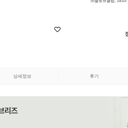
㈜클로브클럽, 1833-
상세정보
후기