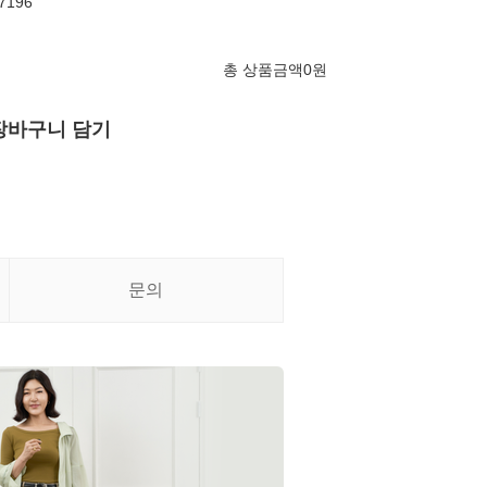
7196
총 상품금액
0
원
장바구니 담기
문의