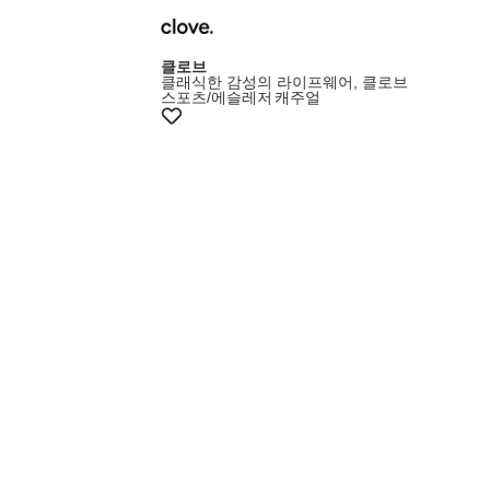
클로브
클래식한 감성의 라이프웨어, 클로브
스포츠/에슬레저
캐주얼