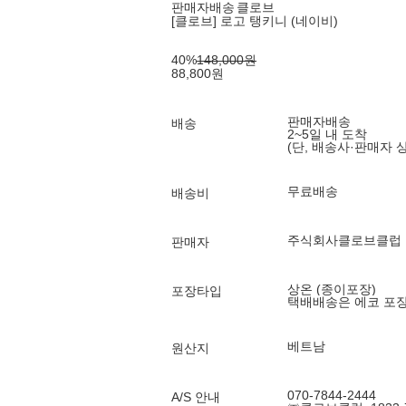
판매자배송
클로브
[클로브] 로고 탱키니 (네이비)
40
%
148,000
원
88,800
원
판매자배송
배송
2~5일 내 도착
(단, 배송사·판매자 
무료배송
배송비
주식회사클로브클럽
판매자
상온 (종이포장)
포장타입
택배배송은 에코 포
베트남
원산지
070-7844-2444
A/S 안내