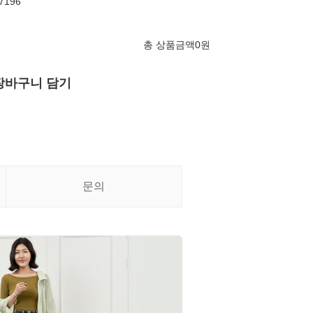
7196
총 상품금액
0
원
장바구니 담기
문의