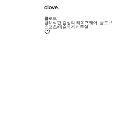
클로브
클래식한 감성의 라이프웨어, 클로브
스포츠/에슬레저
캐주얼