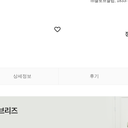
㈜클로브클럽, 1833-
상세정보
후기