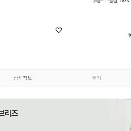
㈜클로브클럽, 1833-
상세정보
후기