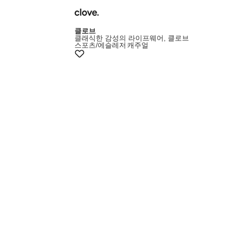
클로브
클래식한 감성의 라이프웨어, 클로브
스포츠/에슬레저
캐주얼