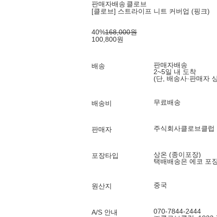
판매자배송
클로브
[클로브] 스트라이프 니트 커버업 (핑크)
40
%
168,000
원
100,800
원
판매자배송
배송
2~5일 내 도착
(단, 배송사·판매자 
무료배송
배송비
주식회사클로브클럽
판매자
상온 (종이포장)
포장타입
택배배송은 에코 포
중국
원산지
070-7844-2444
A/S 안내