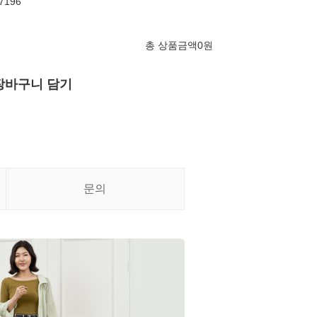
7196
총 상품금액
0
원
장바구니 담기
문의