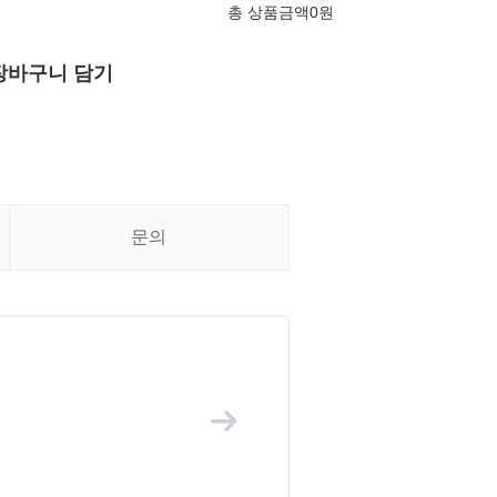
총 상품금액
0
원
장바구니 담기
문의