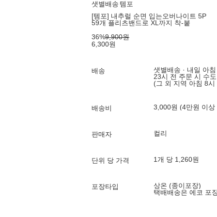
샛별배송
템포
[템포] 내추럴 순면 입는오버나이트 5P
59개 플리츠밴드로 XL까지 착-붙
36
%
9,900
원
6,300
원
샛별배송 · 내일 아침
배송
23시 전 주문 시 수
(그 외 지역 아침 8시
3,000원 (4만원 이상
배송비
컬리
판매자
1개 당 1,260원
단위 당 가격
상온 (종이포장)
포장타입
택배배송은 에코 포