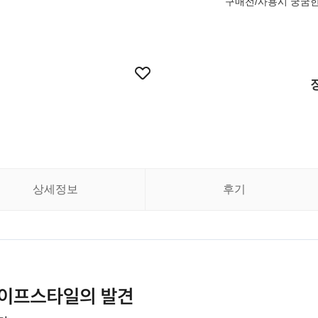
구매전/사용시 궁굼한
상세정보
후기