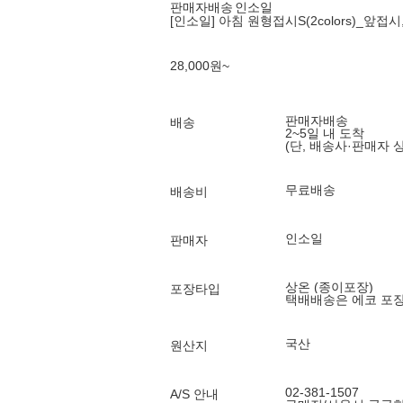
판매자배송
인소일
[인소일] 아침 원형접시S(2colors)_앞접시
28,000
원
~
판매자배송
배송
2~5일 내 도착
(단, 배송사·판매자 
무료배송
배송비
인소일
판매자
상온 (종이포장)
포장타입
택배배송은 에코 포
국산
원산지
02-381-1507
A/S 안내