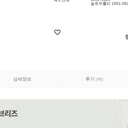
A/S 안내
슬로우롤리 1551-56
상세정보
후기
(
98
)