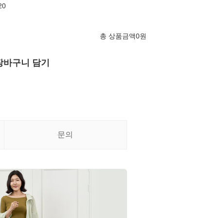
20
총 상품금액
0
원
장바구니 담기
문의