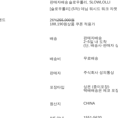
판매자배송
슬로우롤리, SLOWLOLLI
[슬로우롤리] (5차) 데님 워시드 워크 자켓
랜드
26
%
255,000
원
188,190
원
상품 쿠폰 적용가
판매자배송
배송
2~5일 내 도착
(단, 배송사·판매자 
무료배송
배송비
주식회사 성의통상
판매자
상온 (종이포장)
포장타입
택배배송은 에코 포
CHINA
원산지
1551-5620