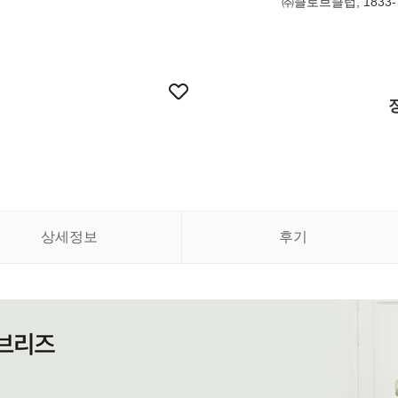
㈜클로브클럽, 1833-
상세정보
후기