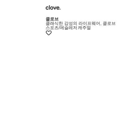
클로브
클래식한 감성의 라이프웨어, 클로브
스포츠/에슬레저
캐주얼