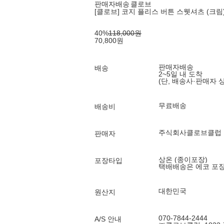
판매자배송
클로브
[클로브] 코지 플리스 버튼 스웻셔츠 (크림
40
%
118,000
원
70,800
원
판매자배송
배송
2~5일 내 도착
(단, 배송사·판매자 
무료배송
배송비
주식회사클로브클럽
판매자
상온 (종이포장)
포장타입
택배배송은 에코 포
대한민국
원산지
070-7844-2444
A/S 안내