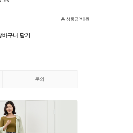
7196
총 상품금액
0
원
장바구니 담기
문의