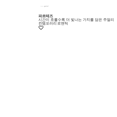
파르테즈
시간이 흐를수록 더 빛나는 가치를 담은 주얼리
컨템포러리
로맨틱