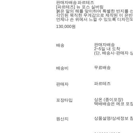
판매자배송
파르테즈
[파르테즈] 뉴 포스 실버링
붉은 말의 해를 맞이하여 특별한 반지를 선보입니다
각인된 묵직한 무게감으로 제작된 이 은반
언제나 손 위에서 느낄 수 있도록 디자인
130,000
원
판매자배송
배송
2~5일 내 도착
(단, 배송사·판매자 
무료배송
배송비
파르테즈
판매자
상온 (종이포장)
포장타입
택배배송은 에코 포
상품설명/상세정보 
원산지