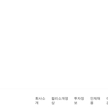
회사소
컬리소개영
투자정
인재채
개
상
보
용