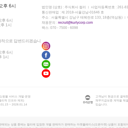
 오후 6시
법인명 (상호) : 주식회사 컬리
사업자등록번호 : 261-81
통신판매업 : 제 2018-서울강남-01646 호
주소 : 서울특별시 강남구 테헤란로 133, 18층(역삼동)
오후 6시
채용문의 :
recruit@kurlycorp.com
오후 1시
팩스: 070 - 7500 - 6098
차적으로 답변드리겠습니
오후 6시
후 1시
 쇼핑몰 서비스 개발·운영
고객님이 현금으로 결제한
물리적 인프라 제외)
채무지급보증 계약을 체
1.15 ~ 2028.01.14
있습니다.
판매되는 상품 중에는 컬리에 입점한 개별 판매자가 판매하는 마켓플레이스(오픈마켓) 상품이 포함되어