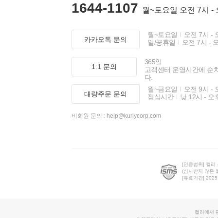
1644-1107
월~토요일 오전 7시 -
월~토요일
오전 7시 - 
카카오톡 문의
일/공휴일
오전 7시 - 
365일
1:1 문의
고객센터 운영시간에 순
다.
월~금요일
오전 9시 - 
대량주문 문의
점심시간
낮 12시 - 오
비회원 문의 :
help@kurlycorp.com
[인증범위] 컬리
(심사받지 않은 
[유효기간] 2025.0
컬리에서 