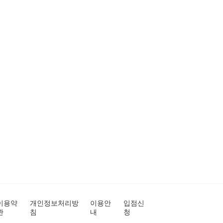
이용약
개인정보처리방
이용안
입점신
관
침
내
청