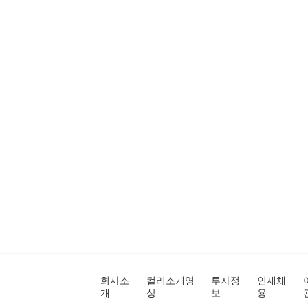
회사소
컬리소개영
투자정
인재채
개
상
보
용