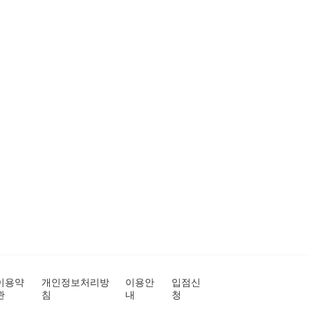
이용약
개인정보처리방
이용안
입점신
관
침
내
청