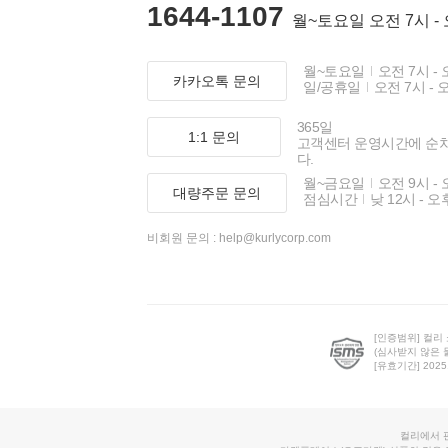
1644-1107
월~토요일 오전 7시 -
월~토요일
오전 7시 - 
카카오톡 문의
일/공휴일
오전 7시 - 
365일
1:1 문의
고객센터 운영시간에 순
다.
월~금요일
오전 9시 - 
대량주문 문의
점심시간
낮 12시 - 오
비회원 문의 :
help@kurlycorp.com
[인증범위] 컬리
(심사받지 않은 
[유효기간] 2025.0
컬리에서 