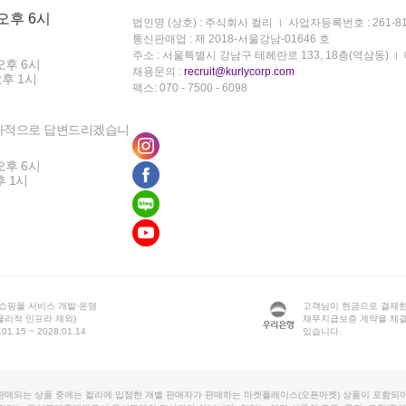
 오후 6시
법인명 (상호) : 주식회사 컬리
사업자등록번호 : 261-81
통신판매업 : 제 2018-서울강남-01646 호
주소 : 서울특별시 강남구 테헤란로 133, 18층(역삼동)
오후 6시
채용문의 :
recruit@kurlycorp.com
오후 1시
팩스: 070 - 7500 - 6098
차적으로 답변드리겠습니
오후 6시
후 1시
 쇼핑몰 서비스 개발·운영
고객님이 현금으로 결제한
물리적 인프라 제외)
채무지급보증 계약을 체
1.15 ~ 2028.01.14
있습니다.
판매되는 상품 중에는 컬리에 입점한 개별 판매자가 판매하는 마켓플레이스(오픈마켓) 상품이 포함되어