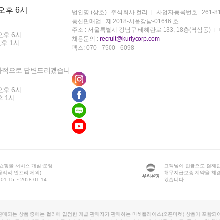
 오후 6시
법인명 (상호) : 주식회사 컬리
사업자등록번호 : 261-81
통신판매업 : 제 2018-서울강남-01646 호
주소 : 서울특별시 강남구 테헤란로 133, 18층(역삼동)
오후 6시
채용문의 :
recruit@kurlycorp.com
오후 1시
팩스: 070 - 7500 - 6098
차적으로 답변드리겠습니
오후 6시
후 1시
 쇼핑몰 서비스 개발·운영
고객님이 현금으로 결제한
물리적 인프라 제외)
채무지급보증 계약을 체
1.15 ~ 2028.01.14
있습니다.
판매되는 상품 중에는 컬리에 입점한 개별 판매자가 판매하는 마켓플레이스(오픈마켓) 상품이 포함되어