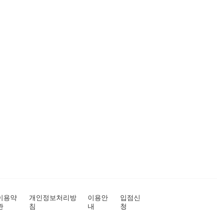
이용약
개인정보처리방
이용안
입점신
관
침
내
청