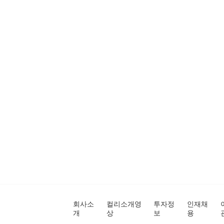
회사소
컬리소개영
투자정
인재채
개
상
보
용