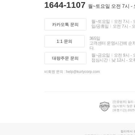
1644-1107
월~토요일 오전 7시 -
월~토요일
오전 7시 - 
카카오톡 문의
일/공휴일
오전 7시 - 
365일
1:1 문의
고객센터 운영시간에 순
다.
월~금요일
오전 9시 - 
대량주문 문의
점심시간
낮 12시 - 오
비회원 문의 :
help@kurlycorp.com
[인증범위] 컬리
(심사받지 않은 
[유효기간] 2025.0
컬리에서 