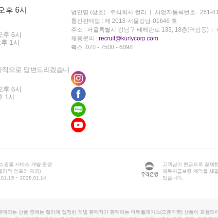
 오후 6시
법인명 (상호) : 주식회사 컬리
사업자등록번호 : 261-81
통신판매업 : 제 2018-서울강남-01646 호
주소 : 서울특별시 강남구 테헤란로 133, 18층(역삼동)
오후 6시
채용문의 :
recruit@kurlycorp.com
오후 1시
팩스: 070 - 7500 - 6098
차적으로 답변드리겠습니
오후 6시
후 1시
 쇼핑몰 서비스 개발·운영
고객님이 현금으로 결제한
물리적 인프라 제외)
채무지급보증 계약을 체
1.15 ~ 2028.01.14
있습니다.
판매되는 상품 중에는 컬리에 입점한 개별 판매자가 판매하는 마켓플레이스(오픈마켓) 상품이 포함되어