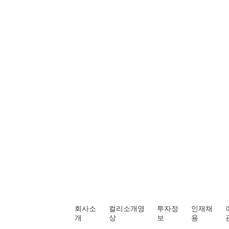
회사소
컬리소개영
투자정
인재채
개
상
보
용