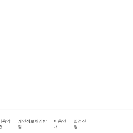
이용약
개인정보처리방
이용안
입점신
관
침
내
청