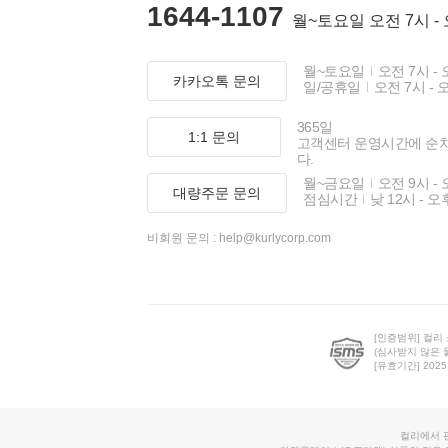
1644-1107
월~토요일 오전 7시 -
월~토요일
오전 7시 - 
카카오톡 문의
일/공휴일
오전 7시 - 
365일
1:1 문의
고객센터 운영시간에 순
다.
월~금요일
오전 9시 - 
대량주문 문의
점심시간
낮 12시 - 오
비회원 문의 :
help@kurlycorp.com
[인증범위] 컬리
(심사받지 않은 
[유효기간] 2025.0
컬리에서 