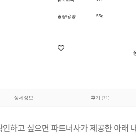
판매단위
55g
중량/용량
상세정보
후기
(
71
)