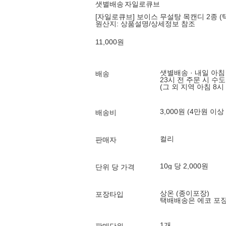
샛별배송
자일로큐브
[자일로큐브] 보이스 무설탕 목캔디 2종 (택
원산지:
상품설명/상세정보 참조
11,000
원
샛별배송 · 내일 아침
배송
23시 전 주문 시 수
(그 외 지역 아침 8시
3,000원 (4만원 이상
배송비
컬리
판매자
10g 당 2,000원
단위 당 가격
상온 (종이포장)
포장타입
택배배송은 에코 포
1개