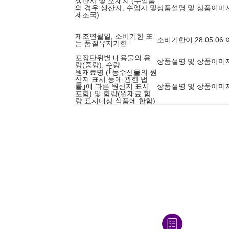
생산자 및 소재지 (수입품
의 경우 생산자, 수입자 및
상품설명 및 상품이미
제조국)
제조연월일, 소비기한 또
소비기한이 28.05.0
는 품질유지기한
포장단위별 내용물의 용
상품설명 및 상품이미
량(중량), 수량
원재료명 (｢농수산물의 원
산지 표시 등에 관한 법
률｣에 따른 원산지 표시
상품설명 및 상품이미
포함) 및 함량(원재료 함
량 표시대상 식품에 한함)