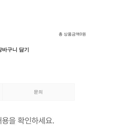
총 상품금액
0
원
장바구니 담기
문의