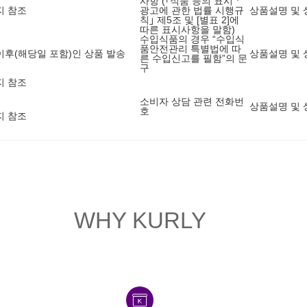
사항 (｢식품 등의 표시ㆍ
지 참조
광고에 관한 법률 시행규
상품설명 및 
칙｣ 제5조 및 [별표 2]에
따른 표시사항을 말함)
수입식품의 경우 “수입식
품안전관리 특별법에 따
6 이후(해당일 포함)인 상품 발송
상품설명 및 
른 수입신고를 필함”의 문
구
지 참조
소비자 상담 관련 전화번
상품설명 및 
호
지 참조
WHY KURLY