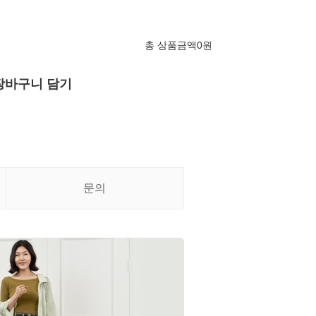
총 상품금액
0
원
장바구니 담기
문의