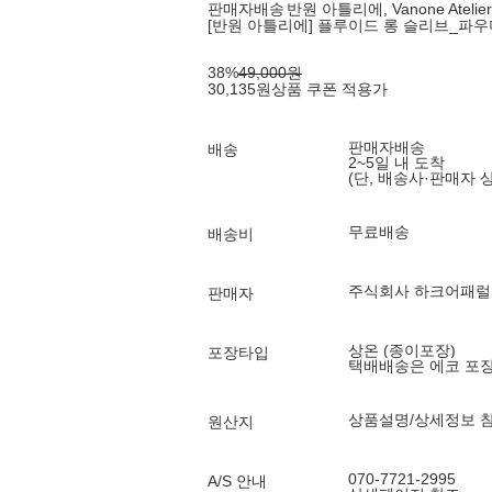
판매자배송
반원 아틀리에, Vanone Atelier
[반원 아틀리에] 플루이드 롱 슬리브_파우더
38
%
49,000
원
30,135
원
상품 쿠폰 적용가
판매자배송
배송
2~5일 내 도착
(단, 배송사·판매자 
무료배송
배송비
주식회사 하크어패럴
판매자
상온 (종이포장)
포장타입
택배배송은 에코 포
상품설명/상세정보 
원산지
070-7721-2995
A/S 안내