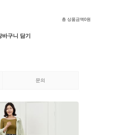
총 상품금액
0
원
장바구니 담기
문의