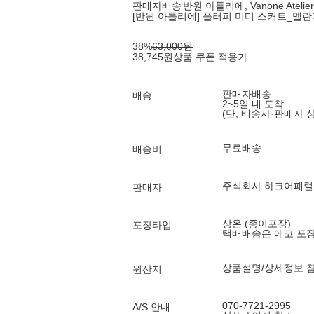
판매자배송
반원 아틀리에, Vanone Atelier
[반원 아틀리에] 플러피 미디 스커트_멜란지
38
%
63,000
원
38,745
원
상품 쿠폰 적용가
판매자배송
배송
2~5일 내 도착
(단, 배송사·판매자 
무료배송
배송비
주식회사 하크어패럴
판매자
상온 (종이포장)
포장타입
택배배송은 에코 포
상품설명/상세정보 
원산지
070-7721-2995
A/S 안내