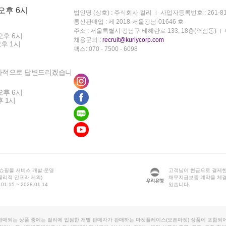
 오후 6시
법인명 (상호) : 주식회사 컬리
사업자등록번호 : 261-81
통신판매업 : 제 2018-서울강남-01646 호
주소 : 서울특별시 강남구 테헤란로 133, 18층(역삼동)
오후 6시
채용문의 :
recruit@kurlycorp.com
오후 1시
팩스: 070 - 7500 - 6098
차적으로 답변드리겠습니
오후 6시
후 1시
 쇼핑몰 서비스 개발·운영
고객님이 현금으로 결제한
물리적 인프라 제외)
채무지급보증 계약을 체
1.15 ~ 2028.01.14
있습니다.
판매되는 상품 중에는 컬리에 입점한 개별 판매자가 판매하는 마켓플레이스(오픈마켓) 상품이 포함되어