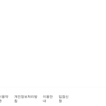
이용약
개인정보처리방
이용안
입점신
관
침
내
청