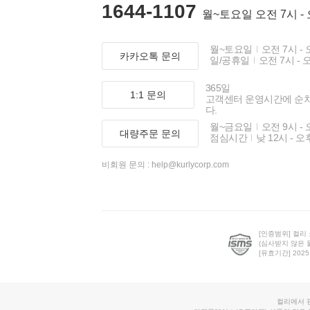
1644-1107
월~토요일 오전 7시 -
월~토요일
오전 7시 - 
카카오톡 문의
일/공휴일
오전 7시 - 
365일
1:1 문의
고객센터 운영시간에 순
다.
월~금요일
오전 9시 - 
대량주문 문의
점심시간
낮 12시 - 오
비회원 문의 :
help@kurlycorp.com
[인증범위] 컬리
(심사받지 않은 
[유효기간] 2025.0
컬리에서 