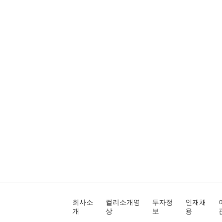
회사소
컬리소개영
투자정
인재채
개
상
보
용