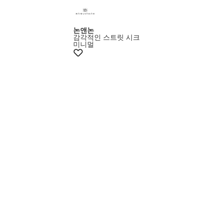
논앤논
감각적인 스트릿 시크
미니멀