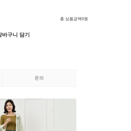
총 상품금액
0
원
장바구니 담기
문의