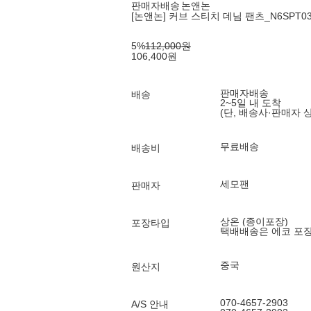
판매자배송
논앤논
[논앤논] 커브 스티치 데님 팬츠_N6SPT03
5
%
112,000
원
106,400
원
판매자배송
배송
2~5일 내 도착
(단, 배송사·판매자 
무료배송
배송비
세모팬
판매자
상온 (종이포장)
포장타입
택배배송은 에코 포
중국
원산지
070-4657-2903
A/S 안내