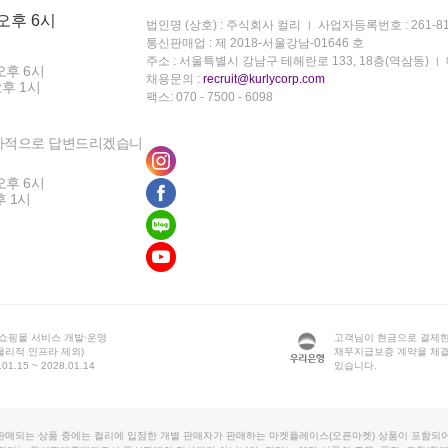
 오후 6시
법인명 (상호) : 주식회사 컬리
사업자등록번호 : 261-81
통신판매업 : 제 2018-서울강남-01646 호
주소 : 서울특별시 강남구 테헤란로 133, 18층(역삼동)
오후 6시
채용문의 :
recruit@kurlycorp.com
오후 1시
팩스: 070 - 7500 - 6098
차적으로 답변드리겠습니
오후 6시
후 1시
 쇼핑몰 서비스 개발·운영
고객님이 현금으로 결제한
물리적 인프라 제외)
채무지급보증 계약을 체
1.15 ~ 2028.01.14
있습니다.
판매되는 상품 중에는 컬리에 입점한 개별 판매자가 판매하는 마켓플레이스(오픈마켓) 상품이 포함되어