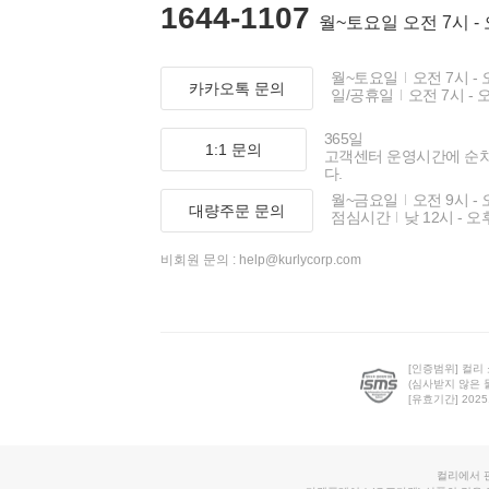
1644-1107
월~토요일 오전 7시 -
월~토요일
오전 7시 - 
카카오톡 문의
일/공휴일
오전 7시 - 
365일
1:1 문의
고객센터 운영시간에 순
다.
월~금요일
오전 9시 - 
대량주문 문의
점심시간
낮 12시 - 오
비회원 문의 :
help@kurlycorp.com
[인증범위] 컬리
(심사받지 않은 
[유효기간] 2025.0
컬리에서 