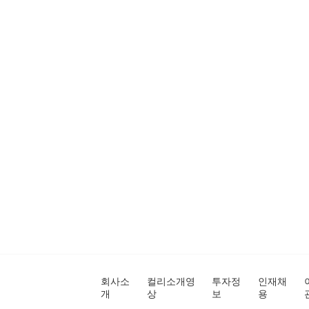
회사소
컬리소개영
투자정
인재채
개
상
보
용