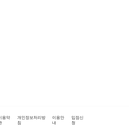
이용약
개인정보처리방
이용안
입점신
관
침
내
청