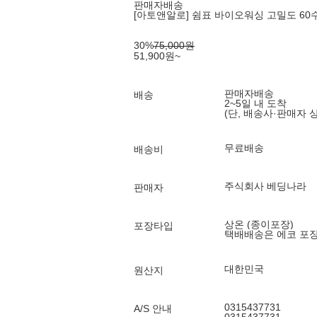
판매자배송
[아토앤알로] 쉼표 바이오워싱 고밀도 60수
30
%
75,000
원
51,900
원
~
판매자배송
배송
2~5일 내 도착
(단, 배송사·판매자 
무료배송
배송비
주식회사 베딩나라
판매자
상온 (종이포장)
포장타입
택배배송은 에코 포
대한민국
원산지
0315437731
A/S 안내