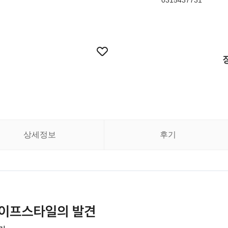
0315437731
상세정보
후기