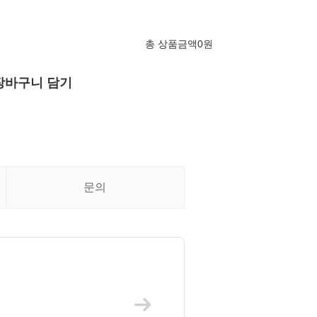
총 상품금액
0
원
장바구니 담기
문의