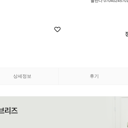
블란다 0704024570
상세정보
후기