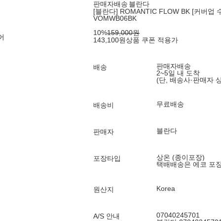
판매자배송
블란다
[블란다] ROMANTIC FLOW BK [커버업 
VOMWB06BK
10
%
159,000
원
어
143,100
원
상품 쿠폰 적용가
판매자배송
배송
2~5일 내 도착
(단, 배송사·판매자 
무료배송
배송비
블란다
판매자
상온 (종이포장)
포장타입
택배배송은 에코 포
Korea
원산지
07040245701
A/S 안내