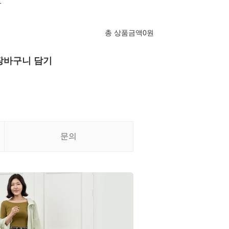
1
총 상품금액
0
원
장바구니 담기
문의