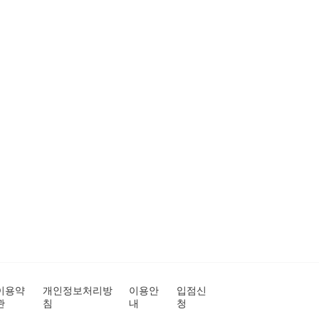
이용약
개인정보처리방
이용안
입점신
관
침
내
청