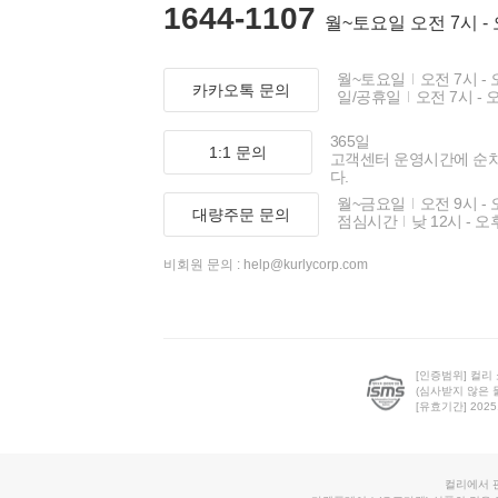
1644-1107
월~토요일 오전 7시 -
월~토요일
오전 7시 - 
카카오톡 문의
일/공휴일
오전 7시 - 
365일
1:1 문의
고객센터 운영시간에 순
다.
월~금요일
오전 9시 - 
대량주문 문의
점심시간
낮 12시 - 오
비회원 문의 :
help@kurlycorp.com
[인증범위] 컬리
(심사받지 않은 
[유효기간] 2025.0
컬리에서 