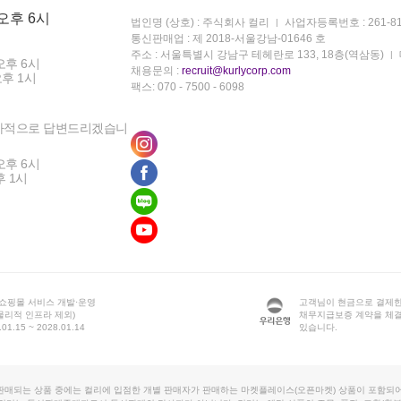
 오후 6시
법인명 (상호) : 주식회사 컬리
사업자등록번호 : 261-81
통신판매업 : 제 2018-서울강남-01646 호
주소 : 서울특별시 강남구 테헤란로 133, 18층(역삼동)
오후 6시
채용문의 :
recruit@kurlycorp.com
오후 1시
팩스: 070 - 7500 - 6098
차적으로 답변드리겠습니
오후 6시
후 1시
 쇼핑몰 서비스 개발·운영
고객님이 현금으로 결제한
물리적 인프라 제외)
채무지급보증 계약을 체
1.15 ~ 2028.01.14
있습니다.
판매되는 상품 중에는 컬리에 입점한 개별 판매자가 판매하는 마켓플레이스(오픈마켓) 상품이 포함되어