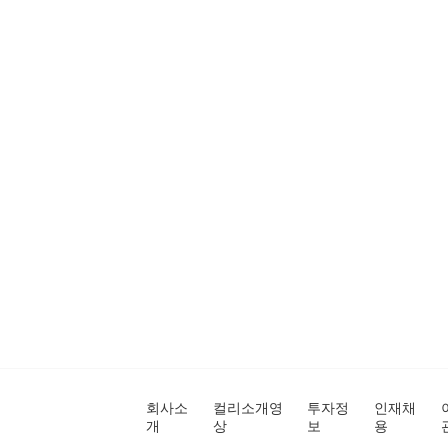
회사소
컬리소개영
투자정
인재채
개
상
보
용