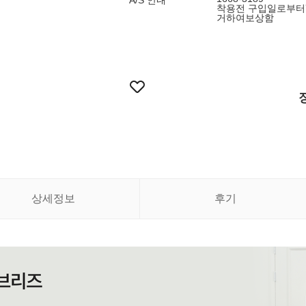
A/S 안내
착용전 구입일로부터
거하여보상함
상세정보
후기