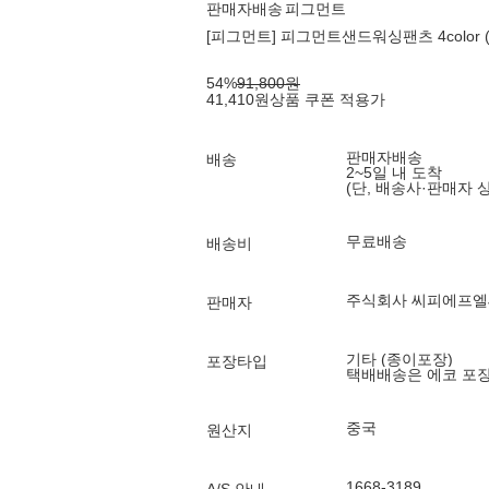
판매자배송
피그먼트
[피그먼트] 피그먼트샌드워싱팬츠 4color (
54
%
91,800
원
41,410
원
상품 쿠폰 적용가
판매자배송
배송
2~5일 내 도착
(단, 배송사·판매자 
무료배송
배송비
주식회사 씨피에프
판매자
기타 (종이포장)
포장타입
택배배송은 에코 포
중국
원산지
1668-3189