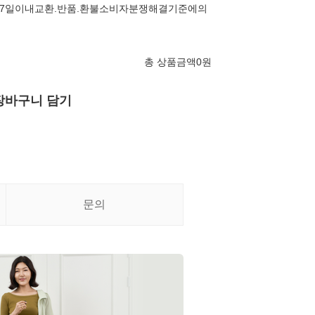
7일이내교환.반품.환불소비자분쟁해결기준에의
총 상품금액
0
원
장바구니 담기
문의