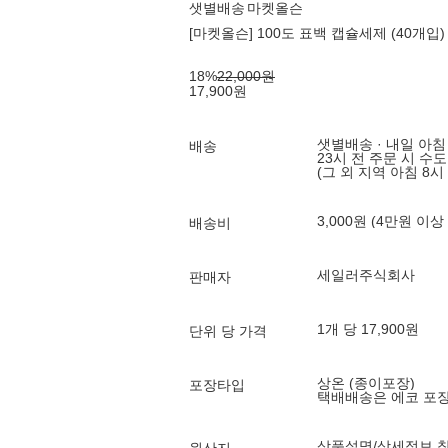
샛별배송
마켓올슨
[마켓올슨] 100도 표백 캡슐세제 (40개입)
18
%
22,000
원
17,900
원
샛별배송 · 내일 아침
배송
23시 전 주문 시 수
(그 외 지역 아침 8시
3,000원 (4만원 이상
배송비
세일러주식회사
판매자
1개 당 17,900원
단위 당 가격
상온 (종이포장)
포장타입
택배배송은 에코 포
상품설명/상세정보 