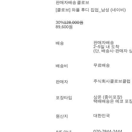
판매자배송
클로브
[클로브] 와플 후디 집업_남성 (네이비)
30
%
128,000
원
89,600
원
판매자배송
배송
2~5일 내 도착
(단, 배송사·판매자 
무료배송
배송비
주식회사클로브클럽
판매자
상온 (종이포장)
포장타입
택배배송은 에코 포
대한민국
원산지
070-7844-2444