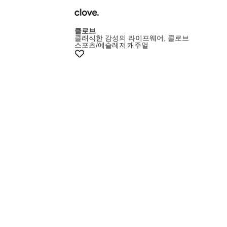
클로브
클래식한 감성의 라이프웨어, 클로브
스포츠/에슬레저
캐주얼