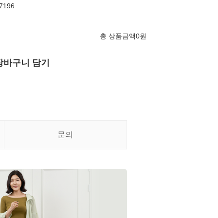
7196
총 상품금액
0
원
장바구니 담기
문의