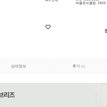
A/S 안내
㈜클로브클럽, 1833-
상세정보
후기
(
1
)