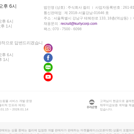
 오후 6시
법인명 (상호) : 주식회사 컬리
사업자등록번호 : 261-81
통신판매업 : 제 2018-서울강남-01646 호
주소 : 서울특별시 강남구 테헤란로 133, 18층(역삼동)
오후 6시
채용문의 :
recruit@kurlycorp.com
오후 1시
팩스: 070 - 7500 - 6098
차적으로 답변드리겠습니
오후 6시
후 1시
 쇼핑몰 서비스 개발·운영
고객님이 현금으로 결제한
물리적 인프라 제외)
채무지급보증 계약을 체
1.15 ~ 2028.01.14
있습니다.
판매되는 상품 중에는 컬리에 입점한 개별 판매자가 판매하는 마켓플레이스(오픈마켓) 상품이 포함되어