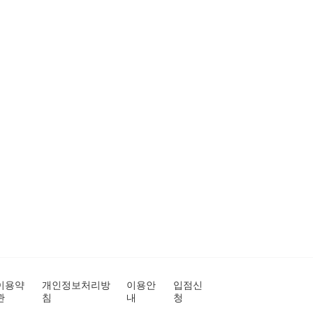
이용약
개인정보처리방
이용안
입점신
관
침
내
청