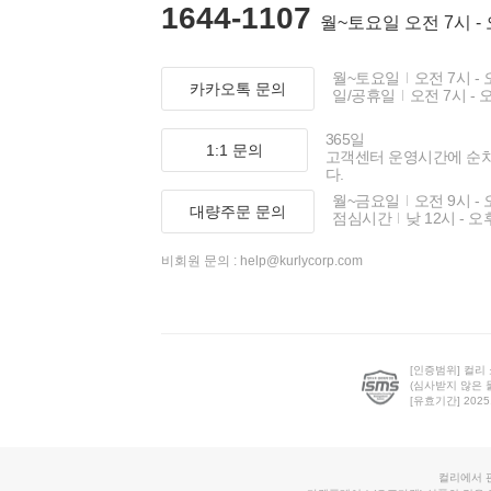
1644-1107
월~토요일 오전 7시 -
월~토요일
오전 7시 - 
카카오톡 문의
일/공휴일
오전 7시 - 
365일
1:1 문의
고객센터 운영시간에 순
다.
월~금요일
오전 9시 - 
대량주문 문의
점심시간
낮 12시 - 오
비회원 문의 :
help@kurlycorp.com
[인증범위] 컬리
(심사받지 않은 
[유효기간] 2025.0
컬리에서 