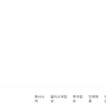
회사소
컬리소개영
투자정
인재채
개
상
보
용