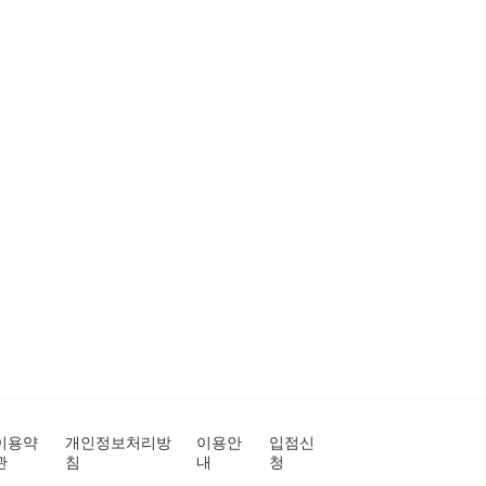
이용약
개인정보처리방
이용안
입점신
관
침
내
청