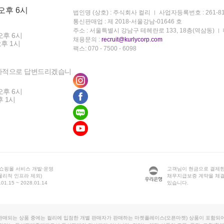
 오후 6시
법인명 (상호) : 주식회사 컬리
사업자등록번호 : 261-81
통신판매업 : 제 2018-서울강남-01646 호
주소 : 서울특별시 강남구 테헤란로 133, 18층(역삼동)
오후 6시
채용문의 :
recruit@kurlycorp.com
오후 1시
팩스: 070 - 7500 - 6098
차적으로 답변드리겠습니
오후 6시
후 1시
 쇼핑몰 서비스 개발·운영
고객님이 현금으로 결제한
물리적 인프라 제외)
채무지급보증 계약을 체
1.15 ~ 2028.01.14
있습니다.
판매되는 상품 중에는 컬리에 입점한 개별 판매자가 판매하는 마켓플레이스(오픈마켓) 상품이 포함되어