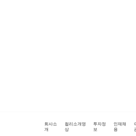
회사소
컬리소개영
투자정
인재채
개
상
보
용