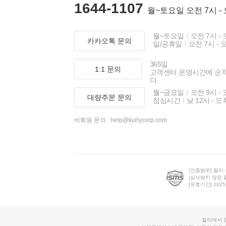
1644-1107
월~토요일 오전 7시 -
월~토요일
오전 7시 - 
카카오톡 문의
일/공휴일
오전 7시 - 
365일
1:1 문의
고객센터 운영시간에 순
다.
월~금요일
오전 9시 - 
대량주문 문의
점심시간
낮 12시 - 오
비회원 문의 :
help@kurlycorp.com
[인증범위] 컬리
(심사받지 않은 
[유효기간] 2025.0
컬리에서 