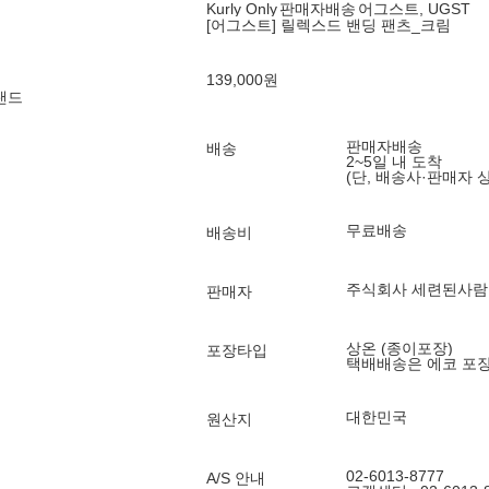
Kurly Only
판매자배송
어그스트, UGST
[어그스트] 릴렉스드 밴딩 팬츠_크림
139,000
원
랜드
판매자배송
배송
2~5일 내 도착
(단, 배송사·판매자 
무료배송
배송비
주식회사 세련된사람
판매자
상온 (종이포장)
포장타입
택배배송은 에코 포
대한민국
원산지
02-6013-8777
A/S 안내