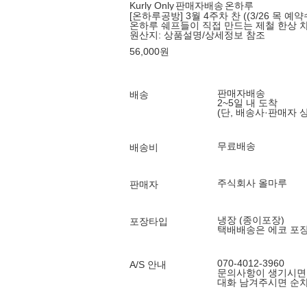
Kurly Only
판매자배송
온하루
[온하루공방] 3월 4주차 찬 ((3/26 목 예약
온하루 쉐프들이 직접 만드는 제철 한상 
원산지:
상품설명/상세정보 참조
56,000
원
판매자배송
배송
2~5일 내 도착
(단, 배송사·판매자 
무료배송
배송비
주식회사 올마루
판매자
냉장 (종이포장)
포장타입
택배배송은 에코 포
070-4012-3960
A/S 안내
문의사항이 생기시면 
대화 남겨주시면 순