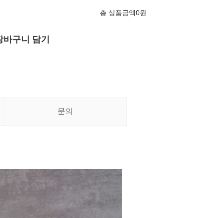
총 상품금액
0
원
장바구니 담기
문의