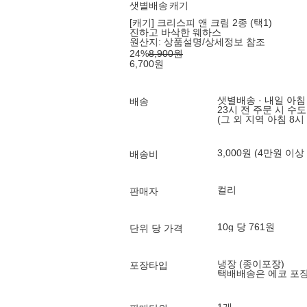
샛별배송
캐기
[캐기] 크리스피 앤 크림 2종 (택1)
진하고 바삭한 웨하스
원산지:
상품설명/상세정보 참조
24
%
8,900
원
6,700
원
샛별배송 · 내일 아침
배송
23시 전 주문 시 수
(그 외 지역 아침 8시
3,000원 (4만원 이상
배송비
컬리
판매자
10g 당 761원
단위 당 가격
냉장 (종이포장)
포장타입
택배배송은 에코 포