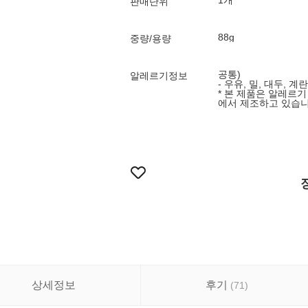
1개
판매단위
88g
중량/용량
공통)
알레르기정보
- 우유, 밀, 대두, 계
* 본 제품은 알레르
에서 제조하고 있습니
상세정보
후기
(
71
)