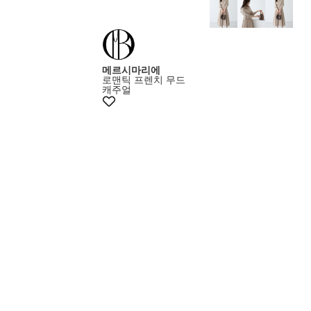
메르시마리에
로맨틱 프렌치 무드
캐주얼