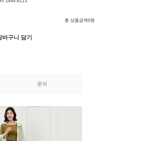
1544-8113
총 상품금액
0
원
장바구니 담기
문의