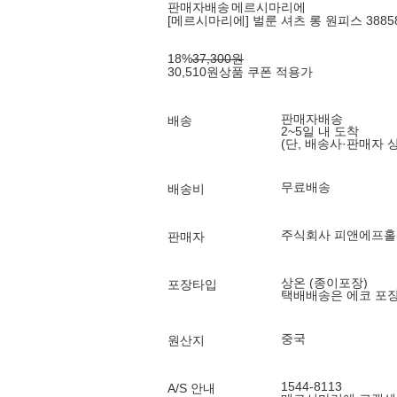
판매자배송
메르시마리에
[메르시마리에] 벌룬 셔츠 롱 원피스 38858
18
%
37,300
원
30,510
원
상품 쿠폰 적용가
판매자배송
배송
2~5일 내 도착
(단, 배송사·판매자 
무료배송
배송비
주식회사 피앤에프
판매자
상온 (종이포장)
포장타입
택배배송은 에코 포
중국
원산지
1544-8113
A/S 안내