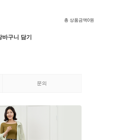
총 상품금액
0
원
장바구니 담기
문의