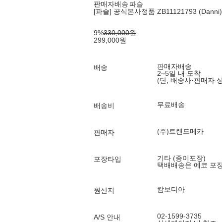
판매자배송
파슬
[파슬] 공식본사정품 ZB11121793 (Dann
9
%
330,000
원
299,000
원
판매자배송
배송
2~5일 내 도착
(단, 배송사·판매자 
무료배송
배송비
(주)트랜드메카
판매자
기타 (종이포장)
포장타입
택배배송은 에코 포
캄보디아
원산지
02-1599-3735
A/S 안내