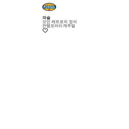
파슬
모던 레트로의 정석
컨템포러리
캐주얼