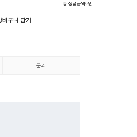
총 상품금액
0
원
장바구니 담기
문의