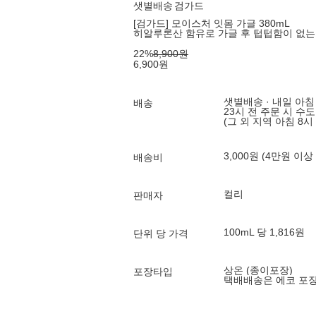
샛별배송
검가드
[검가드] 모이스처 잇몸 가글 380mL
히알루론산 함유로 가글 후 텁텁함이 없는
22
%
8,900
원
6,900
원
샛별배송 · 내일 아침
배송
23시 전 주문 시 수
(그 외 지역 아침 8시
3,000원 (4만원 이상
배송비
컬리
판매자
100mL 당 1,816원
단위 당 가격
상온 (종이포장)
포장타입
택배배송은 에코 포