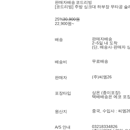
판매자배송
코드리빙
[코드리빙] 주방 싱크대 하부장 무타공 슬라
25
%
30,900
원
22,900
원
~
판매자배송
배송
2~5일 내 도착
(단, 배송사·판매자 
무료배송
배송비
(주)씨엠26
판매자
상온 (종이포장)
포장타입
택배배송은 에코 포
중국, 수입사 : 씨엠2
원산지
03218334826
A/S 안내