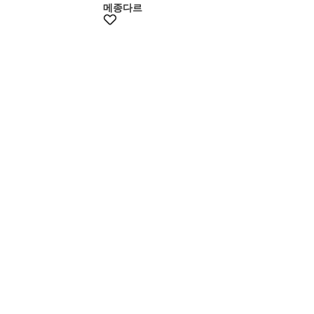
메종다르
+10%쿠폰