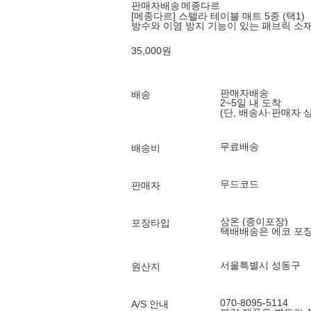
판매자배송
메종다르
[메종다르] 스텔라 테이블 매트 5종 (택1)
방수와 이염 방지 기능이 있는 패브릭 소
35,000
원
판매자배송
배송
2~5일 내 도착
(단, 배송사·판매자 
무료배송
배송비
무드코드
판매자
상온 (종이포장)
포장타입
택배배송은 에코 포
서울특별시 성동구
원산지
070-8095-5114
A/S 안내