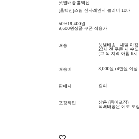
샛별배송
홈백신
[홈백신]스팀 전자레인지 클리너 10매
50
%
19,400
원
9,600
원
상품 쿠폰 적용가
샛별배송 · 내일 아침
배송
23시 전 주문 시 수
(그 외 지역 아침 8시
3,000원 (4만원 이상
배송비
컬리
판매자
상온 (종이포장)
포장타입
택배배송은 에코 포