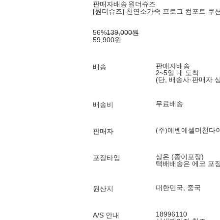
판매자배송
원더슈즈
[원더슈즈] 천연소가죽 프로그 컴포트 쿠션 
56
%
139,000
원
59,900
원
판매자배송
배송
2~5일 내 도착
(단, 배송사·판매자 
무료배송
배송비
(주)에벤에셀머천다
판매자
상온 (종이포장)
포장타입
택배배송은 에코 포
대한민국, 중국
원산지
18996110
A/S 안내