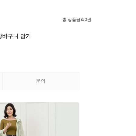
총 상품금액
0
원
장바구니 담기
문의