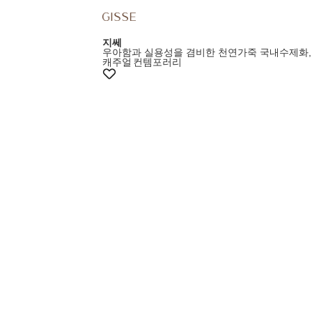
지쎄
우아함과 실용성을 겸비한 천연가죽 국내수제화,
캐주얼
컨템포러리