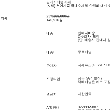
판매자배송
지쎄
[지쎄] 천연가죽 국내수제화 안젤라 메쉬 앵클 부츠
23
%
183,000
원
 지쎄
140,910
원
판매자배송
배송
2~5일 내 도착
(단, 배송사·판매자 
무료배송
배송비
지쎄슈즈(GISSE SH
판매자
상온 (종이포장)
포장타입
택배배송은 에코 포
대한민국
원산지
02-999-5887
A/S 안내